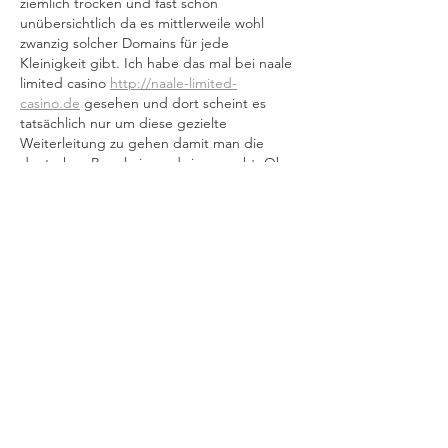
ziemlich trocken und fast schon 
unübersichtlich da es mittlerweile wohl 
zwanzig solcher Domains für jede 
Kleinigkeit gibt. Ich habe das mal bei naale 
limited casino 
http://naale-limited-
casino.de
 gesehen und dort scheint es 
tatsächlich nur um diese gezielte 
Weiterleitung zu gehen damit man die 
deutschen Regeln irgendwie umgeht. Ob 
man diese ganzen…
Show More
Like
Reply