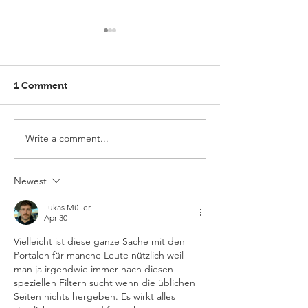
1 Comment
Write a comment...
Elmlohe: Karlijn V.
Elmlohe: Plac
unbeatable
with Excalibur
Newest
Lukas Müller
Apr 30
Vielleicht ist diese ganze Sache mit den 
Portalen für manche Leute nützlich weil 
man ja irgendwie immer nach diesen 
speziellen Filtern sucht wenn die üblichen 
Seiten nichts hergeben. Es wirkt alles 