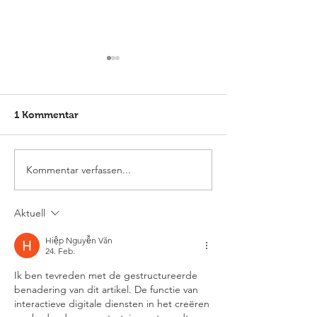
1 Kommentar
Kommentar verfassen...
Elmlohe: Karlijn V. nicht
Elmlohe: Platz
zu schlagen
mit Excalibur
Aktuell
Hiệp Nguyễn Văn
24. Feb.
Ik ben tevreden met de gestructureerde 
benadering van dit artikel. De functie van 
interactieve digitale diensten in het creëren 