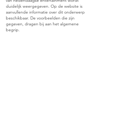
van hedendaagse entertainment wordt 
duidelijk weergegeven. Op de website is 
aanvullende informatie over dit onderwerp 
beschikbaar. De voorbeelden die zijn 
gegeven, dragen bij aan het algemene 
begrip.
Gefällt mir
Antworten