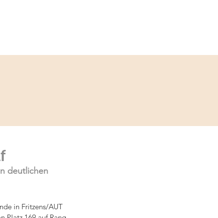
Service
Kontakt
f
n deutlichen 
de in Fritzens/AUT 
on Platz 169 auf Rang 