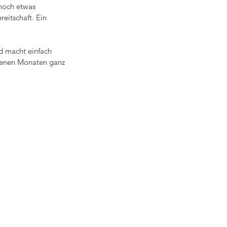
 noch etwas 
eitschaft. Ein 
d macht einfach 
genen Monaten ganz 