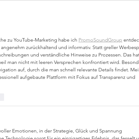
Elmlohe: Karlijn V. nicht zu
schlagen
he zu YouTube-Marketing habe ich 
PromoSoundGroup
 entdec
st angenehm zurückhaltend und informativ. Statt greller Werbes
eschreibungen und verständliche Hinweise zu Prozessen. Das hat
weil man nicht mit leeren Versprechen konfrontiert wird. Besond
avigation auf, durch die man schnell relevante Details findet. Mei
ssionell aufgebaute Plattform mit Fokus auf Transparenz und 
en
oller Emotionen, in der Strategie, Glück und Spannung 
 Technologie sorgt für ein einzigartiges Erlebnis, das fesselt 