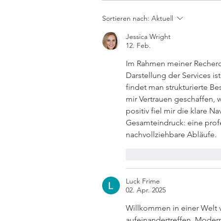
Elmlohe: Sieg für First
Sortieren nach:
Aktuell
Romance
Jessica Wright
12. Feb.
Im Rahmen meiner Recherc
Darstellung der Services i
findet man strukturierte B
mir Vertrauen geschaffen, 
positiv fiel mir die klare N
Gesamteindruck: eine profe
nachvollziehbare Abläufe.
Gefällt mir
Antwort
Luck Frime
02. Apr. 2025
Willkommen in einer Welt v
aufeinandertreffen. Moderne