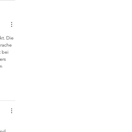
kt. Die 
prache 
 bei 
ers 
n 
und 