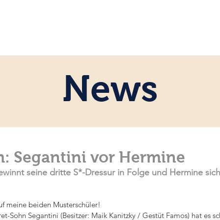
ome
Persönlich
Pferde
News
News
m: Segantini vor Hermine
innt seine dritte S*-Dressur in Folge und Hermine siche
.
 auf meine beiden Musterschüler!
et-Sohn Segantini (Besitzer: Maik Kanitzky / Gestüt Famos) hat es sc