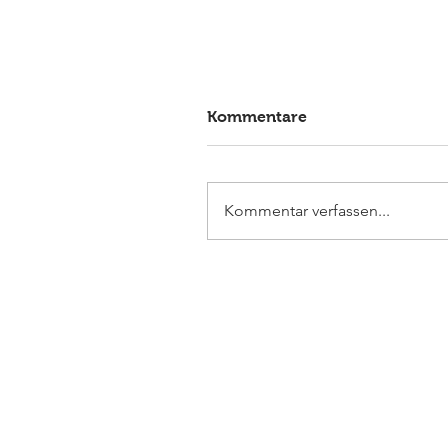
Kommentare
Kommentar verfassen...
Elmlohe: Sieg für First
Romance