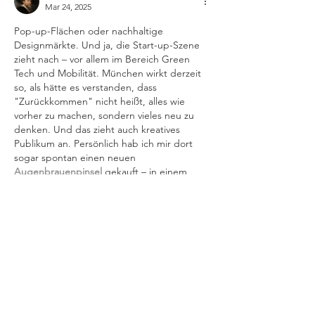
Mar 24, 2025
Pop-up-Flächen oder nachhaltige 
Designmärkte. Und ja, die Start-up-Szene 
zieht nach – vor allem im Bereich Green 
Tech und Mobilität. München wirkt derzeit 
so, als hätte es verstanden, dass 
"Zurückkommen" nicht heißt, alles wie 
vorher zu machen, sondern vieles neu zu 
denken. Und das zieht auch kreatives 
Publikum an. Persönlich hab ich mir dort 
sogar spontan einen neuen 
Augenbrauenpinsel
 gekauft – in einem 
dieser stylishen Concept Stores, die es jetzt 
wie Pilze aus dem Boden schießen. Kleine 
Details, große Wirkung. Fazit: München…
Show More
Like
Reply