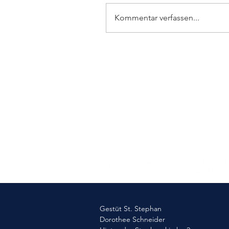
Kommentar verfassen...
Elmlohe: Sieg für First
Romance
Gestüt St. Stephan
Dorothee Schneider