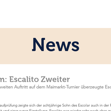
ome
Persönlich
Pferde
News
News
: Escalito Zweiter
eiten Auftritt auf dem Maimarkt-Turnier überzeugte Esca
laufprüfung zeigte sich der achtjährige Sohn des Escolar auch in der F
t und einer super Einstellung. Escalito war wieder sehr wach aber ga