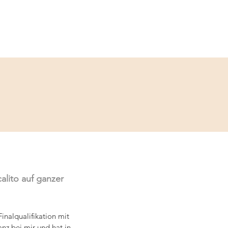
Service
Kontakt
lito auf ganzer 
inalqualifikation mit 
nz bei mir und hat in 