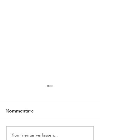
Kommentare
Kommentar verfassen...
Elmlohe: Karlijn V. nicht
Elmlohe: Platz