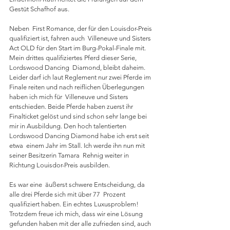
Gestüt Schafhof aus.
Neben  First Romance, der für den Louisdor-Preis 
qualifiziert ist, fahren auch  Villeneuve und Sisters 
Act OLD für den Start im Burg-Pokal-Finale mit.  
Mein drittes qualifiziertes Pferd dieser Serie, 
Lordswood Dancing  Diamond, bleibt daheim. 
Leider darf ich laut Reglement nur zwei Pferde im 
Finale reiten und nach reiflichen Überlegungen 
haben ich mich für  Villeneuve und Sisters 
entschieden. Beide Pferde haben zuerst ihr  
Finalticket gelöst und sind schon sehr lange bei 
mir in Ausbildung. Den hoch talentierten 
Lordswood Dancing Diamond habe ich erst seit 
etwa  einem Jahr im Stall. Ich werde ihn nun mit 
seiner Besitzerin Tamara  Rehnig weiter in 
Richtung Louisdor-Preis ausbilden. 
Es war eine  äußerst schwere Entscheidung, da 
alle drei Pferde sich mit über 77  Prozent 
qualifiziert haben. Ein echtes Luxusproblem! 
Trotzdem freue ich mich, dass wir eine Lösung 
gefunden haben mit der alle zufrieden sind, auch 