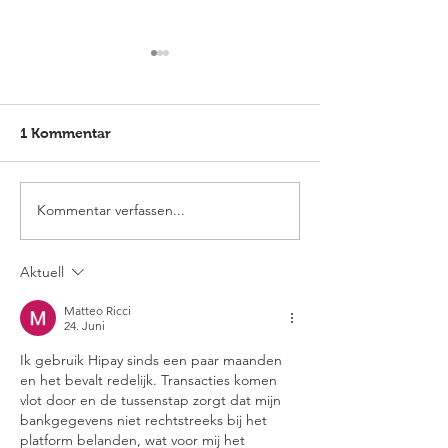
1 Kommentar
Kommentar verfassen...
Elmlohe: Karlijn V. nicht
Elmlohe: Platz
zu schlagen
mit Excalibur
Aktuell
Matteo Ricci
24. Juni
Ik gebruik Hipay sinds een paar maanden 
en het bevalt redelijk. Transacties komen 
vlot door en de tussenstap zorgt dat mijn 
bankgegevens niet rechtstreeks bij het 
platform belanden, wat voor mij het 