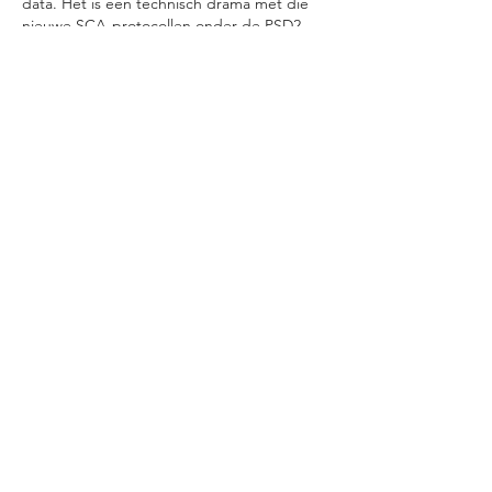
data. Het is een technisch drama met die 
nieuwe SCA-protocollen onder de PSD2-
richtlijnen waardoor de handshake tussen 
de server en de issuer simpelweg 
verbroken wordt. 
Ik kwam uit bij casino 
american express 
https://amexcasino.nl
 waar ze een lijst 
hebben staan van…
Show More
Edited
Like
Reply