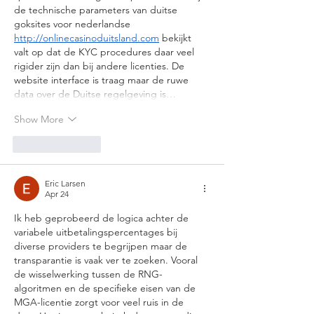
de technische parameters van duitse 
goksites voor nederlandse 
http://onlinecasinoduitsland.com
 bekijkt 
valt op dat de KYC procedures daar veel 
rigider zijn dan bij andere licenties. De 
website interface is traag maar de ruwe 
data over de Duitse regelgeving is…
Show More
Like
Reply
Eric Larsen
Apr 24
Ik heb geprobeerd de logica achter de 
variabele uitbetalingspercentages bij 
diverse providers te begrijpen maar de 
transparantie is vaak ver te zoeken. Vooral 
de wisselwerking tussen de RNG-
algoritmen en de specifieke eisen van de 
MGA-licentie zorgt voor veel ruis in de 