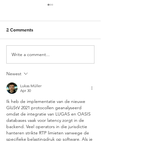
2 Comments
Write a comment...
Elmlohe: Karlijn V.
Elmlohe: Plac
unbeatable
with Excalibur
Newest
Lukas Müller
Apr 30
Ik heb de implementatie van de nieuwe 
GlüStV 2021 protocollen geanalyseerd 
omdat de integratie van LUGAS en OASIS 
databases vaak voor latency zorgt in de 
backend. Veel operators in die jurisdictie 
hanteren strikte RTP limieten vanwege de 
specifieke belastingdruk op software. Als je 