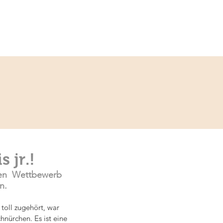
Service
Kontakt
 jr.!
den  Wettbewerb 
n.
toll zugehört, war 
nürchen. Es ist eine 