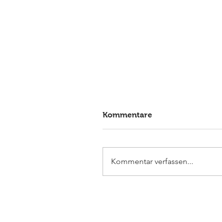
Kommentare
Kommentar verfassen...
Elmlohe: Sieg für First
Romance