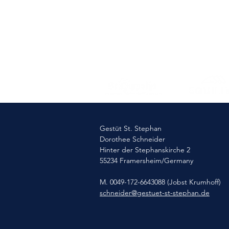
Gestüt St. Stephan
Dorothee Schneider
Hinter der Stephanskirche 2
55234 Framersheim/Germany
M. 0049-172-6643088 (Jobst Krumhoff)
schneider@gestuet-st-stephan.de