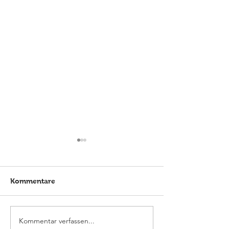
Kommentare
Kommentar verfassen...
Elmlohe: Karlijn V. nicht
Elmlohe: Platz