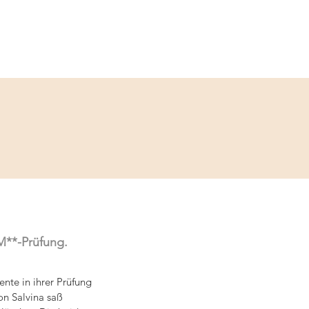
Service
Kontakt
 M**-Prüfung.
nte in ihrer Prüfung 
on Salvina saß 