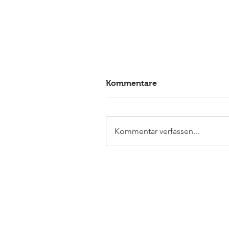
Kommentare
Kommentar verfassen...
Elmlohe: Sieg für First
Romance