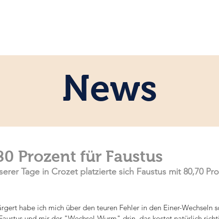
ome
Persönlich
Pferde
News
News
80 Prozent für Faustus
rer Tage in Crozet platzierte sich Faustus mit 80,70 Pro
gert habe ich mich über den teuren Fehler in den Einer-Wechseln 
ustus und mir der "Wechsel-Wurm" drin, das kostet natürlich richt