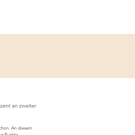
Service
Kontakt
zent an zweiter 
schon. An diesem 
ig Punkte.