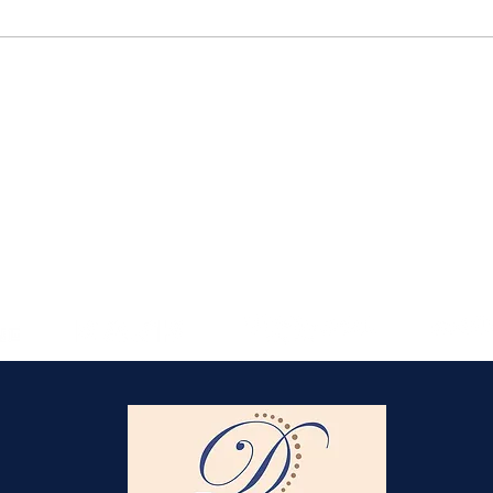
Elmlohe: Karlijn V. nicht zu
schlagen