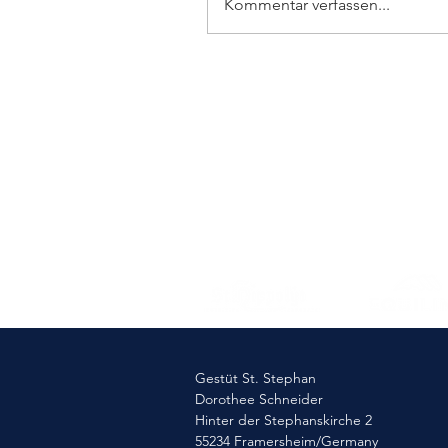
Kommentar verfassen...
Elmlohe: Sieg für First
Romance
Gestüt St. Stephan
Dorothee Schneider
Hinter der Stephanskirche 2
55234 Framersheim/Germany