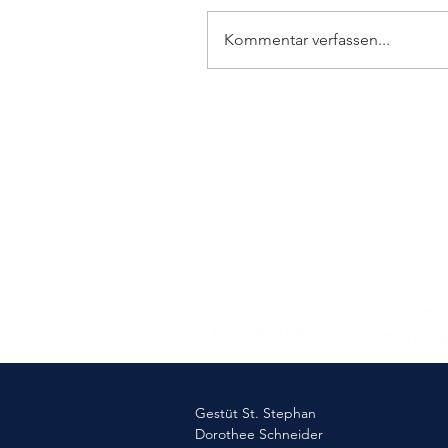
Kommentar verfassen...
Elmlohe: Sieg für First
Romance
Gestüt St. Stephan
Dorothee Schneider