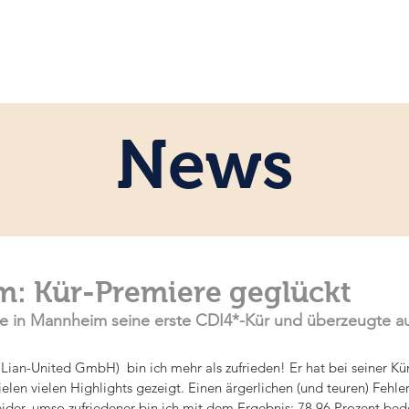
ome
Persönlich
Pferde
News
News
: Kür-Premiere geglückt
 in Mannheim seine erste CDI4*-Kür und überzeugte auf
Lian-United GmbH)  bin ich mehr als zufrieden! Er hat bei seiner Kür
ielen vielen Highlights gezeigt. Einen ärgerlichen (und teuren) Fehler
eider, umso zufriedener bin ich mit dem Ergebnis: 78,96 Prozent bed