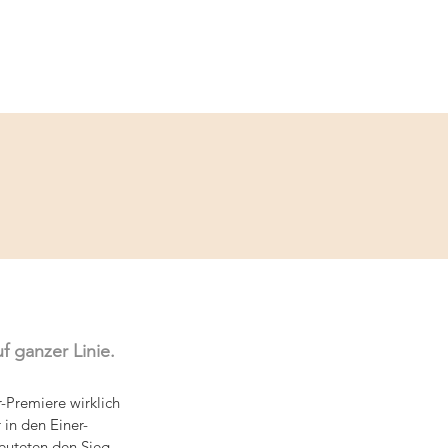
Service
Kontakt
 ganzer Linie.
-Premiere wirklich 
 in den Einer-
euteten den Sieg. 