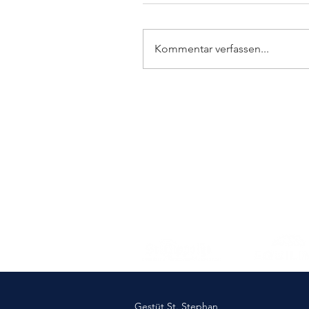
Kommentar verfassen...
Elmlohe: Sieg für First
Romance
Gestüt St. Stephan