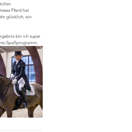
ollen 
ieses Pferd hat 
r glücklich, ein 
rgebnis bin ich super 
achts-Spaßprogramm.