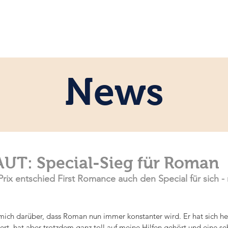
ome
Persönlich
Pferde
News
News
AUT: Special-Sieg für Roman
ix entschied First Romance auch den Special für sich -
mich darüber, dass Roman nun immer konstanter wird. Er hat sich he
ert, hat aber trotzdem ganz toll auf meine Hilfen gehört und eine se