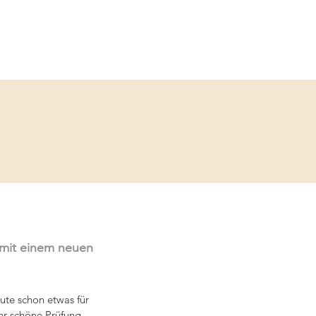
Service
Kontakt
 mit einem neuen 
ute schon etwas für 
hr schöne Prüfung 