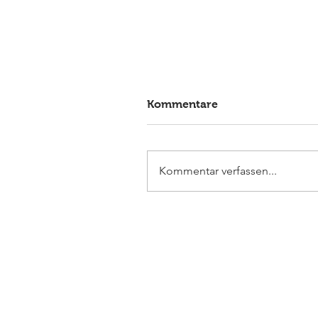
Kommentare
Kommentar verfassen...
Elmlohe: Sieg für First
Romance