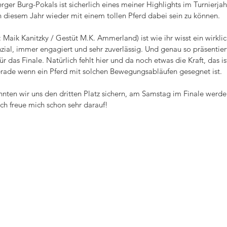
ger Burg-Pokals ist sicherlich eines meiner Highlights im Turnierjah
in diesem Jahr wieder mit einem tollen Pferd dabei sein zu können. 
 Maik Kanitzky / Gestüt M.K. Ammerland) ist wie ihr wisst ein wirkli
zial, immer engagiert und sehr zuverlässig. Und genau so präsentiert
ür das Finale. Natürlich fehlt hier und da noch etwas die Kraft, das i
erade wenn ein Pferd mit solchen Bewegungsabläufen gesegnet ist.
nnten wir uns den dritten Platz sichern, am Samstag im Finale werde
Ich freue mich schon sehr darauf!