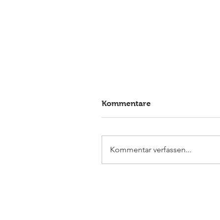
Kommentare
Kommentar verfassen...
Elmlohe: Sieg für First
Romance