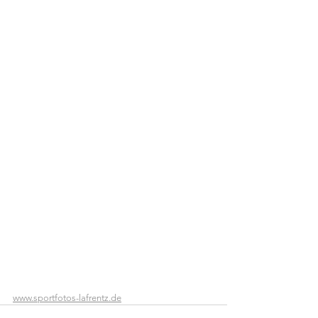
www.sportfotos-lafrentz.de